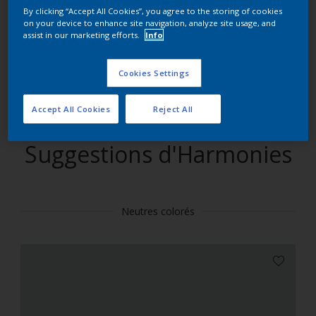
By clicking “Accept All Cookies”, you agree to the storing of cookies
on your device to enhance site navigation, analyze site usage, and
Trouver des produits dans cette couleur
assist in our marketing efforts.
Info
Allons-y
Cookies Settings
Accept All Cookies
Reject All
Suggestions d'Harmonies
Neutres colorés