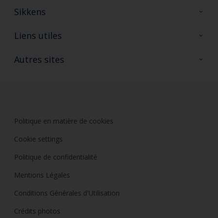
Sikkens
A propos de Sikkens
Liens utiles
Contactez nous
Ouvrir un magasin PASS
Autres sites
Trimetal
Sikkens Solutions
Polyfilla Pro
Wiki Peinture
Développement durable
Où jeter son pot de peinture ?
Politique en matière de cookies
Cookie settings
Politique de confidentialité
Mentions Légales
Conditions Générales d'Utilisation
Crédits photos