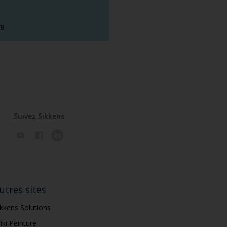
78
Suivez Sikkens
utres sites
ikkens Solutions
iki Peinture