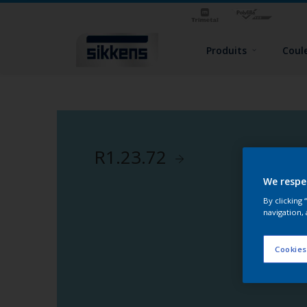
Produits
Coul
R1.23.72
We respe
By clicking
navigation, 
Cookies