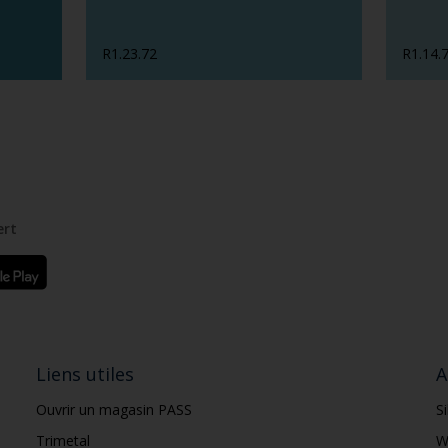
R1.23.72
R1.14.
ert
Liens utiles
A
Ouvrir un magasin PASS
S
Trimetal
W