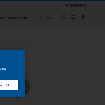
uver un magasin
Contact
e site
ect All