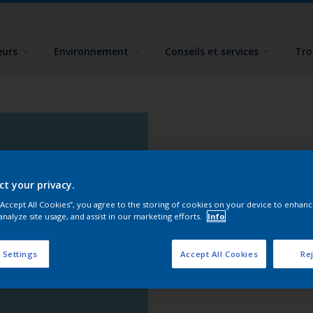
eurs
Environnement
Conseils et services
Tro
ct your privacy.
 “Accept All Cookies”, you agree to the storing of cookies on your device to enhanc
analyze site usage, and assist in our marketing efforts.
Info
 Settings
Accept All Cookies
Rej