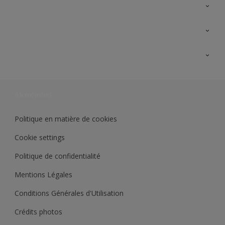
A propos de Sikkens
Contactez nous
Ouvrir un magasin PASS
Trimetal
Sikkens Solutions
Polyfilla Pro
Wiki Peinture
Développement durable
Où jeter son pot de peinture ?
Politique en matière de cookies
Cookie settings
Politique de confidentialité
Mentions Légales
Conditions Générales d'Utilisation
Crédits photos