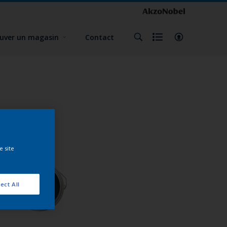
uver un magasin
Contact
e site
ect All