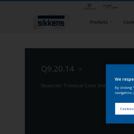
Produits
Coul
Q9.20.14
We respe
Nuancier Trimetal Color Index 2
By clicking
navigation, 
Cookies