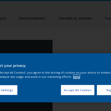
eurs
Environnement
Conseils et services
Tro
ct your privacy.
 “Accept All Cookies”, you agree to the storing of cookies on your device to enhanc
analyze site usage, and assist in our marketing efforts.
Info
 Settings
Accept All Cookies
Rej