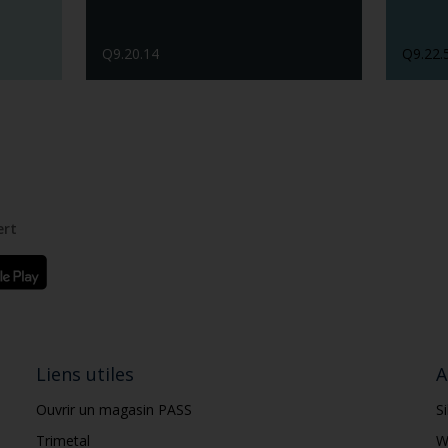
Q9.20.14
Q9.22.
ert
Liens utiles
A
Ouvrir un magasin PASS
S
Trimetal
W