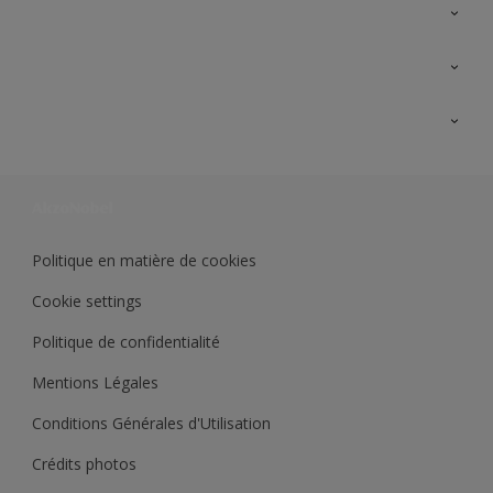
A propos de Sikkens
Contactez nous
Ouvrir un magasin PASS
Trimetal
Sikkens Solutions
Polyfilla Pro
Wiki Peinture
Développement durable
Où jeter son pot de peinture ?
Politique en matière de cookies
Cookie settings
Politique de confidentialité
Mentions Légales
Conditions Générales d'Utilisation
Crédits photos