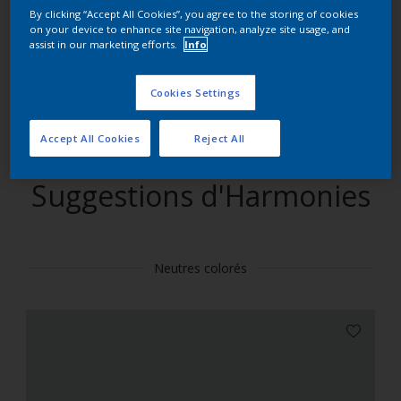
By clicking “Accept All Cookies”, you agree to the storing of cookies
on your device to enhance site navigation, analyze site usage, and
Trouver des produits dans cette couleur
assist in our marketing efforts.
Info
Allons-y
Cookies Settings
Accept All Cookies
Reject All
Suggestions d'Harmonies
Neutres colorés