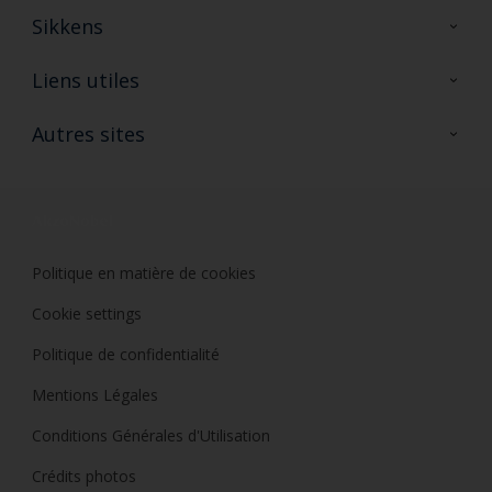
Sikkens
A propos de Sikkens
Liens utiles
Contactez nous
Ouvrir un magasin PASS
Autres sites
Trimetal
Sikkens Solutions
Polyfilla Pro
Wiki Peinture
Développement durable
Où jeter son pot de peinture ?
Politique en matière de cookies
Cookie settings
Politique de confidentialité
Mentions Légales
Conditions Générales d'Utilisation
Crédits photos