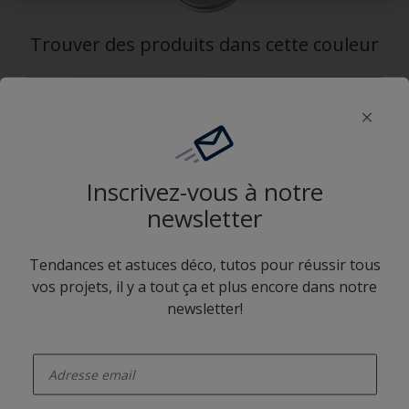
Trouver des produits dans cette couleur
Allons-y
Application Sikkens Expert
Inscrivez-vous à notre
newsletter
Tendances et astuces déco, tutos pour réussir tous
vos projets, il y a tout ça et plus encore dans notre
Suivez Sikkens
newsletter!
enter-your-email