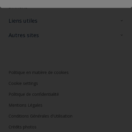
Sikkens
A propos de Sikkens
Liens utiles
Contactez nous
Ouvrir un magasin PASS
Autres sites
Trimetal
Sikkens Solutions
Polyfilla Pro
Wiki Peinture
Développement durable
Où jeter son pot de peinture ?
Politique en matière de cookies
Cookie settings
Politique de confidentialité
Mentions Légales
Conditions Générales d'Utilisation
Crédits photos