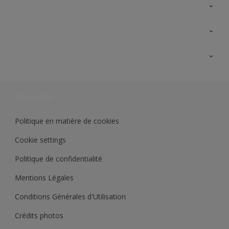
A propos de Sikkens
Contactez nous
Ouvrir un magasin PASS
Trimetal
Sikkens Solutions
Polyfilla Pro
Wiki Peinture
Développement durable
Où jeter son pot de peinture ?
Politique en matière de cookies
Cookie settings
Politique de confidentialité
Mentions Légales
Conditions Générales d'Utilisation
Crédits photos