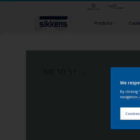
Produits
Coul
N8.10.51
We respe
By clicking
navigation, 
Cookies