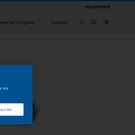
uver un magasin
Contact
e site
ect All