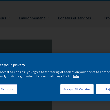
eurs
Environnement
Conseils et services
Tro
ct your privacy.
 “Accept All Cookies”, you agree to the storing of cookies on your device to enhanc
analyze site usage, and assist in our marketing efforts.
Info
 Settings
Accept All Cookies
Rej