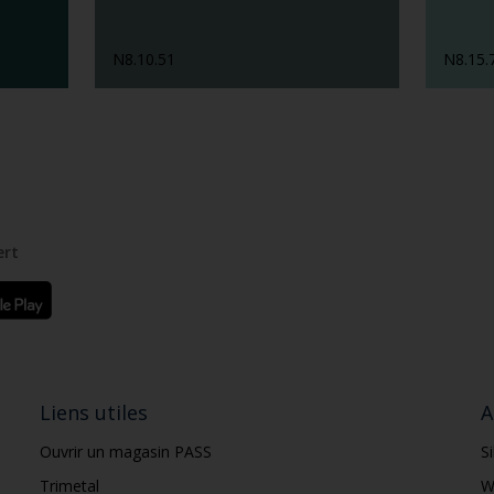
N8.10.51
N8.15.
ert
Liens utiles
A
Ouvrir un magasin PASS
S
Trimetal
W