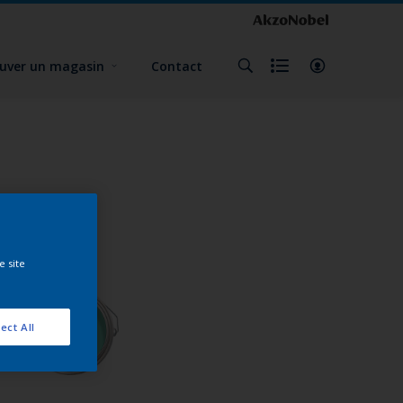
uver un magasin
Contact
e site
ect All