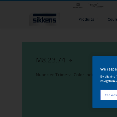
Produits
Coul
M8.23.74
We respe
Nuancier Trimetal Color Index 2
By clicking
navigation, 
Cookies