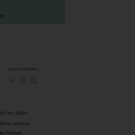
78
Suivez Sikkens
utres sites
ikkens Solutions
iki Peinture