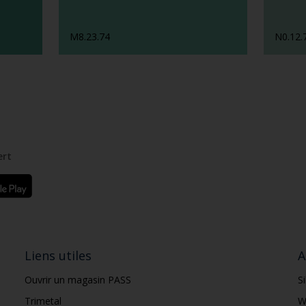
M8.23.74
N0.12.
ert
Liens utiles
A
Ouvrir un magasin PASS
S
Trimetal
W