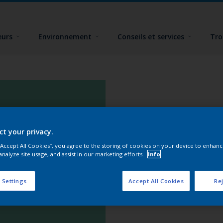
eurs
Environnement
Conseils et services
Tro
ct your privacy.
 “Accept All Cookies”, you agree to the storing of cookies on your device to enhanc
analyze site usage, and assist in our marketing efforts.
Info
 Settings
Accept All Cookies
Rej