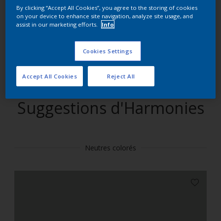
By clicking “Accept All Cookies”, you agree to the storing of cookies
on your device to enhance site navigation, analyze site usage, and
Trouver des produits dans cette couleur
assist in our marketing efforts.
Info
Allons-y
Cookies Settings
Accept All Cookies
Reject All
Suggestions d'Harmonies
Neutres colorés