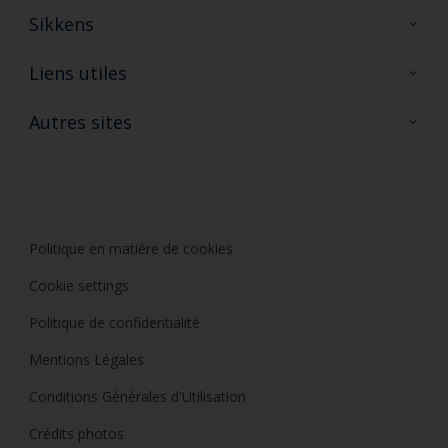
Sikkens
A propos de Sikkens
Liens utiles
Contactez nous
Ouvrir un magasin PASS
Autres sites
Trimetal
Sikkens Solutions
Polyfilla Pro
Wiki Peinture
Développement durable
Où jeter son pot de peinture ?
Politique en matière de cookies
Cookie settings
Politique de confidentialité
Mentions Légales
Conditions Générales d'Utilisation
Crédits photos