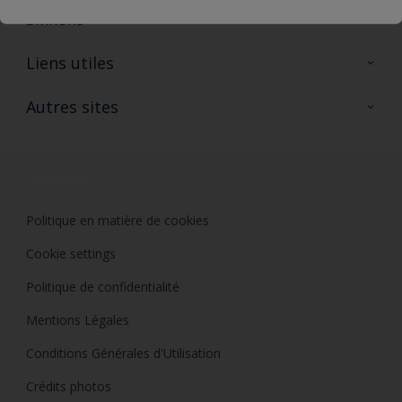
Sikkens
A propos de Sikkens
Liens utiles
Contactez nous
Ouvrir un magasin PASS
Autres sites
Trimetal
Sikkens Solutions
Polyfilla Pro
Wiki Peinture
Développement durable
Où jeter son pot de peinture ?
Politique en matière de cookies
Cookie settings
Politique de confidentialité
Mentions Légales
Conditions Générales d'Utilisation
Crédits photos