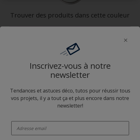
Trouver des produits dans cette couleur
Allons-y
Application Sikkens Expert
Inscrivez-vous à notre
newsletter
Tendances et astuces déco, tutos pour réussir tous
vos projets, il y a tout ça et plus encore dans notre
Suivez Sikkens
newsletter!
enter-your-email