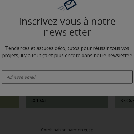
Inscrivez-vous à notre
L0.10.63
P7.03.
newsletter
Tendances et astuces déco, tutos pour réussir tous vos
Camaïeux
projets, il y a tout ça et plus encore dans notre newsletter!
enter-your-email
L0.10.63
K7.06.
Combinaison harmonieuse