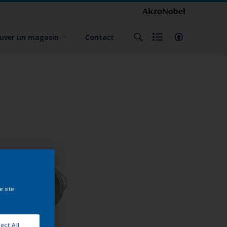
uver un magasin
Contact
e site
ect All