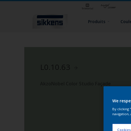
Produits
Coul
L0.10.63
AkzoNobel Color Studio Façade
We respe
By clicking
navigation, 
Cookies