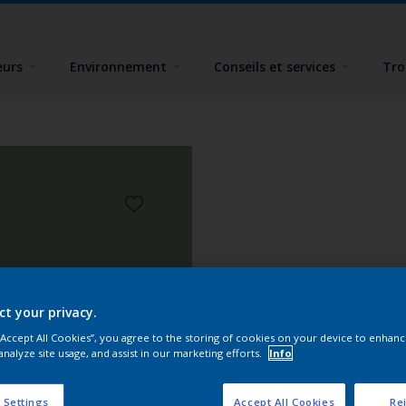
eurs
Environnement
Conseils et services
Tro
ct your privacy.
 “Accept All Cookies”, you agree to the storing of cookies on your device to enhanc
analyze site usage, and assist in our marketing efforts.
Info
 Settings
Accept All Cookies
Rej