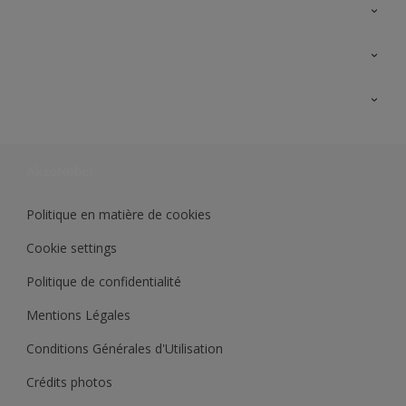
A propos de Sikkens
Contactez nous
Ouvrir un magasin PASS
Trimetal
Sikkens Solutions
Polyfilla Pro
Wiki Peinture
Développement durable
Où jeter son pot de peinture ?
Politique en matière de cookies
Cookie settings
Politique de confidentialité
Mentions Légales
Conditions Générales d'Utilisation
Crédits photos