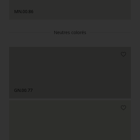
MN.00.86
Neutres colorés
GN.00.77