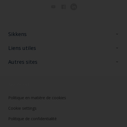
Sikkens
A propos de Sikkens
Liens utiles
Contactez nous
Ouvrir un magasin PASS
Autres sites
Trimetal
Sikkens Solutions
Polyfilla Pro
Wiki Peinture
Développement durable
Où jeter son pot de peinture ?
Politique en matière de cookies
Cookie settings
Politique de confidentialité