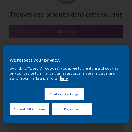
Trouver des produits dans cette couleur
Allons-y
We respect your privacy.
Suggestions d'Harmonies
By clicking “Accept All Cookies”, you agree to the storing of cookies
on your device to enhance site navigation, analyze site usage, and
assist in our marketing efforts.
Info
Le Blanc Parfait
Cookies Settings
Accept All Cookies
Reject All