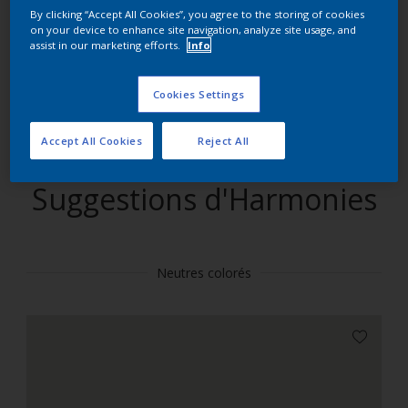
By clicking “Accept All Cookies”, you agree to the storing of cookies
on your device to enhance site navigation, analyze site usage, and
Trouver des produits dans cette couleur
assist in our marketing efforts.
Info
Allons-y
Cookies Settings
Accept All Cookies
Reject All
Suggestions d'Harmonies
Neutres colorés