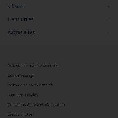
Sikkens
A propos de Sikkens
Liens utiles
Contactez nous
Ouvrir un magasin PASS
Autres sites
Trimetal
Sikkens Solutions
Polyfilla Pro
Wiki Peinture
Développement durable
Où jeter son pot de peinture ?
Politique en matière de cookies
Cookie settings
Politique de confidentialité
Mentions Légales
Conditions Générales d'Utilisation
Crédits photos