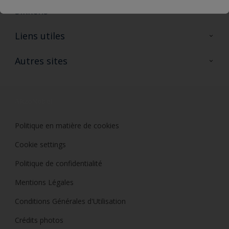
Sikkens
A propos de Sikkens
Liens utiles
Contactez nous
Ouvrir un magasin PASS
Autres sites
Trimetal
Sikkens Solutions
Polyfilla Pro
Wiki Peinture
Développement durable
Où jeter son pot de peinture ?
Politique en matière de cookies
Cookie settings
Politique de confidentialité
Mentions Légales
Conditions Générales d'Utilisation
Crédits photos