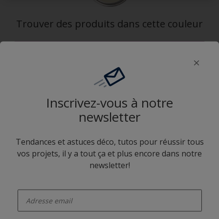
Trouver des produits dans cette couleur
Allons-y
Application Sikkens Expert
Inscrivez-vous à notre
newsletter
Tendances et astuces déco, tutos pour réussir tous
vos projets, il y a tout ça et plus encore dans notre
Suivez Sikkens
newsletter!
enter-your-email