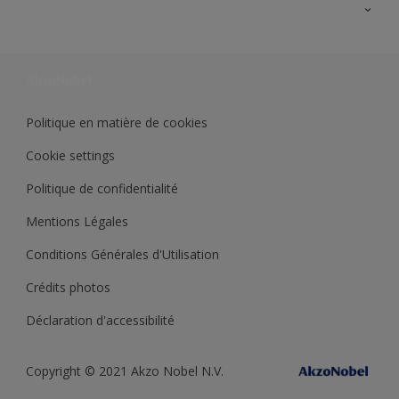
Ouvrir un magasin PASS
Trimetal
Sikkens Solutions
Polyfilla Pro
Wiki Peinture
Développement durable
Où jeter son pot de peinture ?
Politique en matière de cookies
Cookie settings
Politique de confidentialité
Mentions Légales
Conditions Générales d'Utilisation
Crédits photos
Déclaration d'accessibilité
Copyright © 2021 Akzo Nobel N.V.