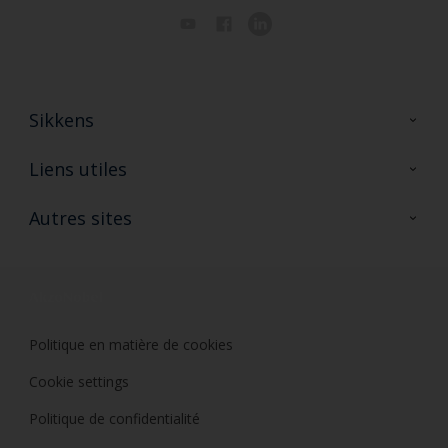
Sikkens
A propos de Sikkens
Liens utiles
Contactez nous
Ouvrir un magasin PASS
Autres sites
Trimetal
Sikkens Solutions
Polyfilla Pro
Wiki Peinture
Développement durable
Où jeter son pot de peinture ?
Politique en matière de cookies
Cookie settings
Politique de confidentialité