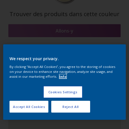
Trouver des produits dans cette couleur
Allons-y
We respect your privacy.
Suggestions d'Harmonies
By clicking “Accept All Cookies”, you agree to the storing of cookies
on your device to enhance site navigation, analyze site usage, and
assist in our marketing efforts.
Info
Le Blanc Parfait
Cookies Settings
Accept All Cookies
Reject All