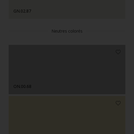
GN.02.87
Neutres colorés
ON.00.68