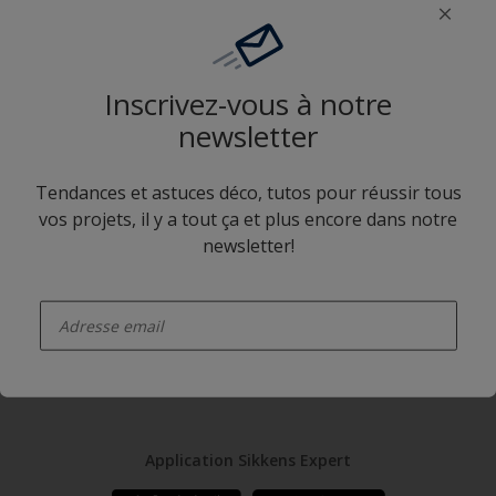
G0.10.50
Inscrivez-vous à notre
Camaïeux
newsletter
Tendances et astuces déco, tutos pour réussir tous
vos projets, il y a tout ça et plus encore dans notre
newsletter!
enter-your-email
G0.10.50
Application Sikkens Expert