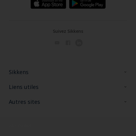
Suivez Sikkens
Sikkens
A propos de Sikkens
Liens utiles
Contactez nous
Ouvrir un magasin PASS
Autres sites
Trimetal
Sikkens Solutions
Polyfilla Pro
Wiki Peinture
Développement durable