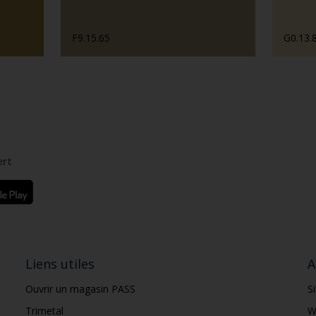
F9.15.65
G0.13.
ert
Liens utiles
A
Ouvrir un magasin PASS
S
Trimetal
W