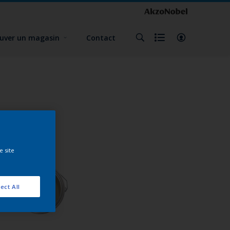
uver un magasin
Contact
e site
ect All