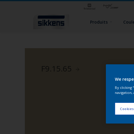
Produits
Coul
F9.15.65
We respe
By clicking
navigation, 
Cookies