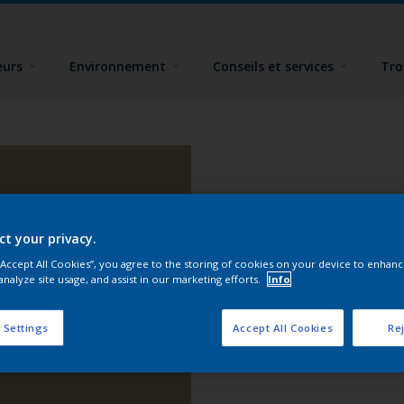
eurs
Environnement
Conseils et services
Tro
ct your privacy.
 “Accept All Cookies”, you agree to the storing of cookies on your device to enhanc
analyze site usage, and assist in our marketing efforts.
Info
 Settings
Accept All Cookies
Rej