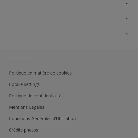
A propos de Sikkens
Contactez nous
Ouvrir un magasin PASS
Trimetal
Sikkens Solutions
Polyfilla Pro
Wiki Peinture
Développement durable
Où jeter son pot de peinture ?
Politique en matière de cookies
Cookie settings
Politique de confidentialité
Mentions Légales
Conditions Générales d'Utilisation
Crédits photos