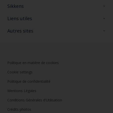
Sikkens
A propos de Sikkens
Liens utiles
Contactez nous
Ouvrir un magasin PASS
Autres sites
Trimetal
Sikkens Solutions
Polyfilla Pro
Wiki Peinture
Développement durable
Où jeter son pot de peinture ?
Politique en matière de cookies
Cookie settings
Politique de confidentialité
Mentions Légales
Conditions Générales d'Utilisation
Crédits photos