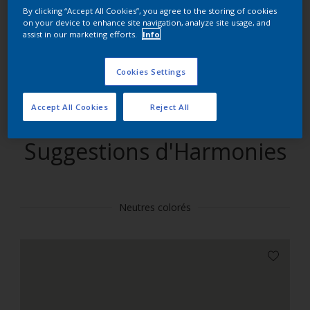
By clicking “Accept All Cookies”, you agree to the storing of cookies
on your device to enhance site navigation, analyze site usage, and
Trouver des produits dans cette couleur
assist in our marketing efforts.
Info
Allons-y
Cookies Settings
Accept All Cookies
Reject All
Suggestions d'Harmonies
Neutres colorés