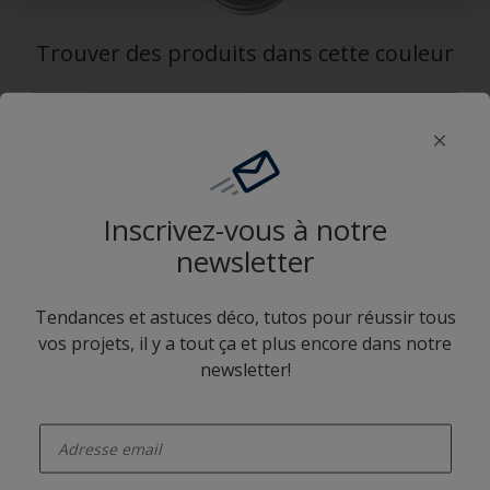
Trouver des produits dans cette couleur
Allons-y
Application Sikkens Expert
Inscrivez-vous à notre
newsletter
Tendances et astuces déco, tutos pour réussir tous
vos projets, il y a tout ça et plus encore dans notre
Suivez Sikkens
newsletter!
enter-your-email