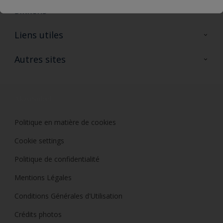
Sikkens
A propos de Sikkens
Liens utiles
Contactez nous
Ouvrir un magasin PASS
Autres sites
Trimetal
Sikkens Solutions
Polyfilla Pro
Wiki Peinture
Développement durable
Où jeter son pot de peinture ?
Politique en matière de cookies
Cookie settings
Politique de confidentialité
Mentions Légales
Conditions Générales d'Utilisation
Crédits photos