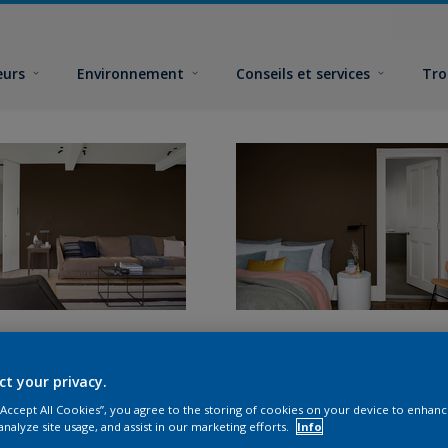
eurs
Environnement
Conseils et services
Tro
ct your privacy.
 “Accept All Cookies”, you agree to the storing of cookies on your device to enhanc
analyze site usage, and assist in our marketing efforts.
Info