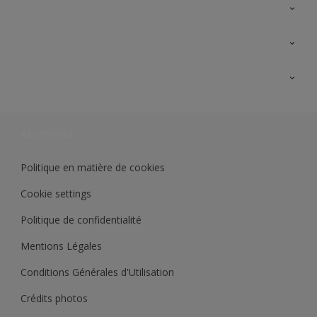
A propos de Sikkens
Contactez nous
Ouvrir un magasin PASS
Trimetal
Sikkens Solutions
Polyfilla Pro
Wiki Peinture
Développement durable
Où jeter son pot de peinture ?
Politique en matière de cookies
Cookie settings
Politique de confidentialité
Mentions Légales
Conditions Générales d'Utilisation
Crédits photos