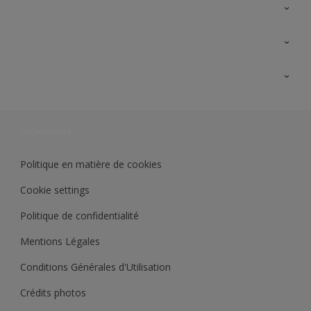
A propos de Sikkens
Contactez nous
Ouvrir un magasin PASS
Trimetal
Sikkens Solutions
Polyfilla Pro
Wiki Peinture
Développement durable
Où jeter son pot de peinture ?
Politique en matière de cookies
Cookie settings
Politique de confidentialité
Mentions Légales
Conditions Générales d'Utilisation
Crédits photos