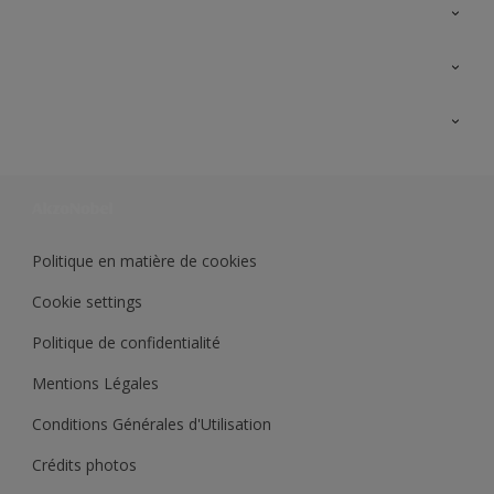
A propos de Sikkens
Contactez nous
Ouvrir un magasin PASS
Trimetal
Sikkens Solutions
Polyfilla Pro
Wiki Peinture
Développement durable
Où jeter son pot de peinture ?
Politique en matière de cookies
Cookie settings
Politique de confidentialité
Mentions Légales
Conditions Générales d'Utilisation
Crédits photos