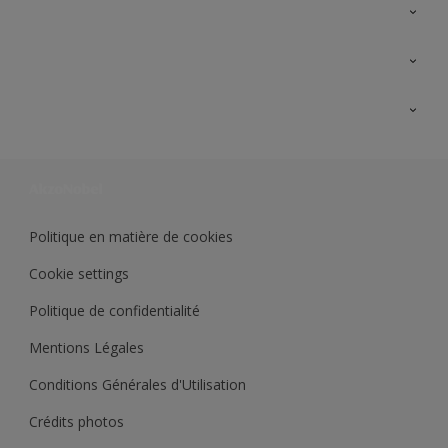
A propos de Sikkens
Contactez nous
Ouvrir un magasin PASS
Trimetal
Sikkens Solutions
Polyfilla Pro
Wiki Peinture
Développement durable
Où jeter son pot de peinture ?
Politique en matière de cookies
Cookie settings
Politique de confidentialité
Mentions Légales
Conditions Générales d'Utilisation
Crédits photos