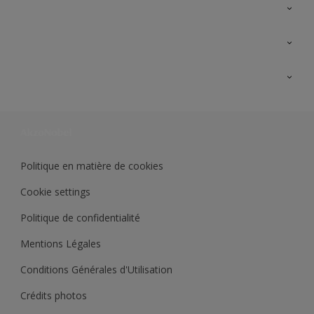
A propos de Sikkens
Contactez nous
Ouvrir un magasin PASS
Trimetal
Sikkens Solutions
Polyfilla Pro
Wiki Peinture
Développement durable
Où jeter son pot de peinture ?
Politique en matière de cookies
Cookie settings
Politique de confidentialité
Mentions Légales
Conditions Générales d'Utilisation
Crédits photos