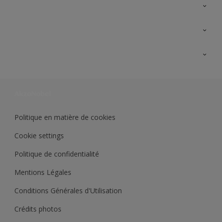
A propos de Sikkens
Contactez nous
Ouvrir un magasin PASS
Trimetal
Sikkens Solutions
Polyfilla Pro
Wiki Peinture
Développement durable
Où jeter son pot de peinture ?
Politique en matière de cookies
Cookie settings
Politique de confidentialité
Mentions Légales
Conditions Générales d'Utilisation
Crédits photos