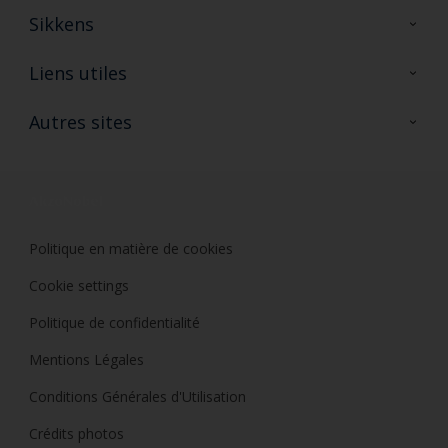
Sikkens
A propos de Sikkens
Liens utiles
Contactez nous
Ouvrir un magasin PASS
Autres sites
Trimetal
Sikkens Solutions
Polyfilla Pro
Wiki Peinture
Développement durable
Où jeter son pot de peinture ?
Politique en matière de cookies
Cookie settings
Politique de confidentialité
Mentions Légales
Conditions Générales d'Utilisation
Crédits photos