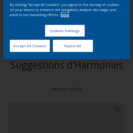
By clicking “Accept All Cookies”, you agree to the storing of cookies
on your device to enhance site navigation, analyze site usage, and
Trouver des produits dans cette couleur
assist in our marketing efforts.
Info
Allons-y
Cookies Settings
Accept All Cookies
Reject All
Suggestions d'Harmonies
Neutres colorés