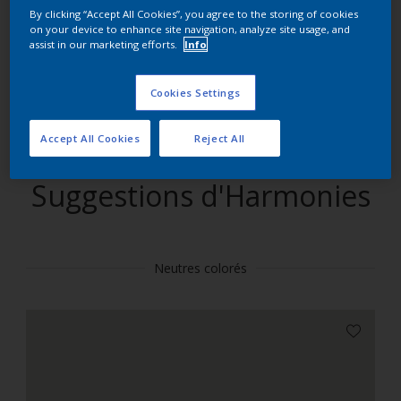
By clicking “Accept All Cookies”, you agree to the storing of cookies
on your device to enhance site navigation, analyze site usage, and
Trouver des produits dans cette couleur
assist in our marketing efforts.
Info
Allons-y
Cookies Settings
Accept All Cookies
Reject All
Suggestions d'Harmonies
Neutres colorés