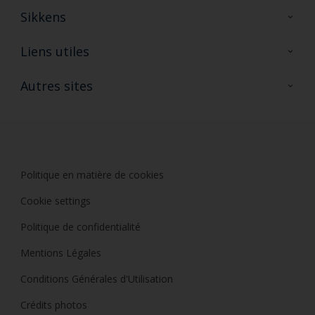
Sikkens
A propos de Sikkens
Liens utiles
Contactez nous
Ouvrir un magasin PASS
Autres sites
Trimetal
Sikkens Solutions
Polyfilla Pro
Wiki Peinture
Développement durable
Où jeter son pot de peinture ?
Politique en matière de cookies
Cookie settings
Politique de confidentialité
Mentions Légales
Conditions Générales d'Utilisation
Crédits photos