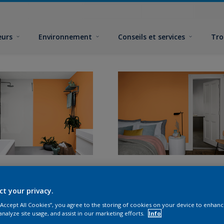
eurs
Environnement
Conseils et services
Tro
ct your privacy.
 “Accept All Cookies”, you agree to the storing of cookies on your device to enhanc
analyze site usage, and assist in our marketing efforts.
Info