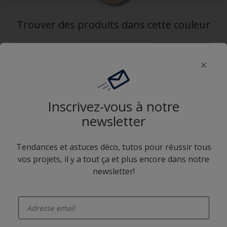
Trouver des produits dans cette couleur
Allons-y
Application Sikkens Expert
Inscrivez-vous à notre
newsletter
Tendances et astuces déco, tutos pour réussir tous
vos projets, il y a tout ça et plus encore dans notre
Suivez Sikkens
newsletter!
enter-your-email