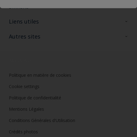
Sikkens
A propos de Sikkens
Liens utiles
Contactez nous
Ouvrir un magasin PASS
Autres sites
Trimetal
Sikkens Solutions
Polyfilla Pro
Wiki Peinture
Développement durable
Où jeter son pot de peinture ?
Politique en matière de cookies
Cookie settings
Politique de confidentialité
Mentions Légales
Conditions Générales d'Utilisation
Crédits photos