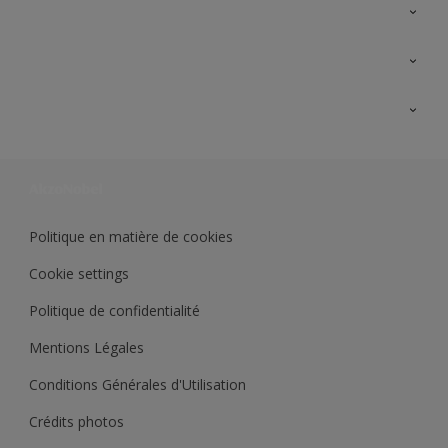
A propos de Sikkens
Contactez nous
Ouvrir un magasin PASS
Trimetal
Sikkens Solutions
Polyfilla Pro
Wiki Peinture
Développement durable
Où jeter son pot de peinture ?
Politique en matière de cookies
Cookie settings
Politique de confidentialité
Mentions Légales
Conditions Générales d'Utilisation
Crédits photos