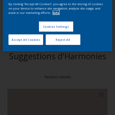
By clicking “Accept All Cookies”, you agree to the storing of cookies
on your device to enhance site navigation, analyze site usage, and
Trouver des produits dans cette couleur
assist in our marketing efforts.
Info
Allons-y
Cookies Settings
Accept All Cookies
Reject All
Suggestions d'Harmonies
Neutres colorés