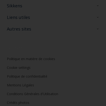
Sikkens
A propos de Sikkens
Liens utiles
Contactez nous
Ouvrir un magasin PASS
Autres sites
Trimetal
Sikkens Solutions
Polyfilla Pro
Wiki Peinture
Développement durable
Où jeter son pot de peinture ?
Politique en matière de cookies
Cookie settings
Politique de confidentialité
Mentions Légales
Conditions Générales d'Utilisation
Crédits photos