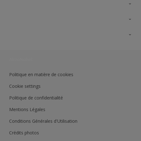
A propos de Sikkens
Contactez nous
Ouvrir un magasin PASS
Trimetal
Sikkens Solutions
Polyfilla Pro
Wiki Peinture
Développement durable
Où jeter son pot de peinture ?
Politique en matière de cookies
Cookie settings
Politique de confidentialité
Mentions Légales
Conditions Générales d'Utilisation
Crédits photos