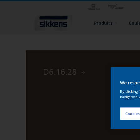
Produits
Coul
D6.16.28
We respe
By clicking
navigation, 
Cookies