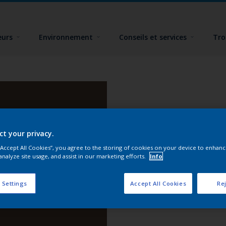
eurs
Environnement
Conseils et services
Tro
ct your privacy.
 “Accept All Cookies”, you agree to the storing of cookies on your device to enhanc
analyze site usage, and assist in our marketing efforts.
Info
 Settings
Accept All Cookies
Rej