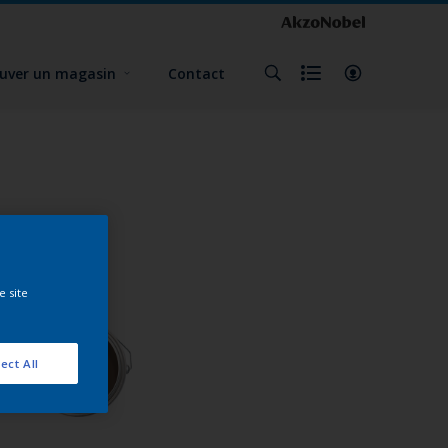
uver un magasin
Contact
e site
ect All