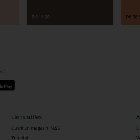
D6.16.28
D6.38.
ert
Liens utiles
A
Ouvrir un magasin PASS
S
Trimetal
W