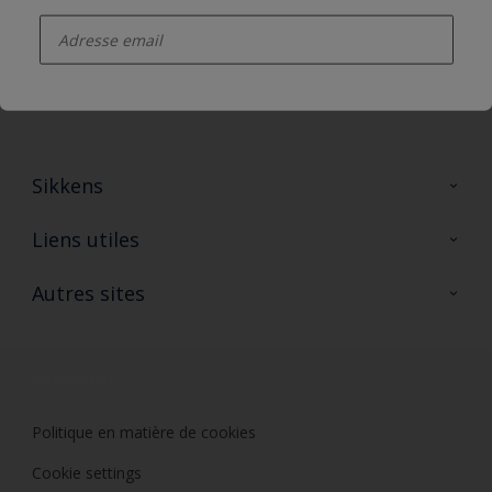
enter-your-email
Suivez Sikkens
Sikkens
A propos de Sikkens
Liens utiles
Contactez nous
Ouvrir un magasin PASS
Autres sites
Trimetal
Sikkens Solutions
Polyfilla Pro
Wiki Peinture
Développement durable
Où jeter son pot de peinture ?
Politique en matière de cookies
Cookie settings