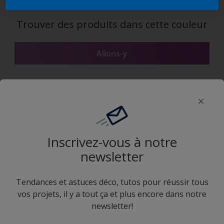
Trouver des produits dans cette couleur
Allons-y
Select type of wood
Dark wood
Inscrivez-vous à notre
Light wood
newsletter
Medium wood
Application Sikkens Expert
Tendances et astuces déco, tutos pour réussir tous
vos projets, il y a tout ça et plus encore dans notre
Dark wood
newsletter!