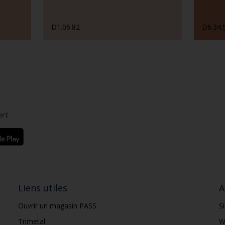
D1.06.82
D6.34.
ert
Liens utiles
A
Ouvrir un magasin PASS
S
Trimetal
W