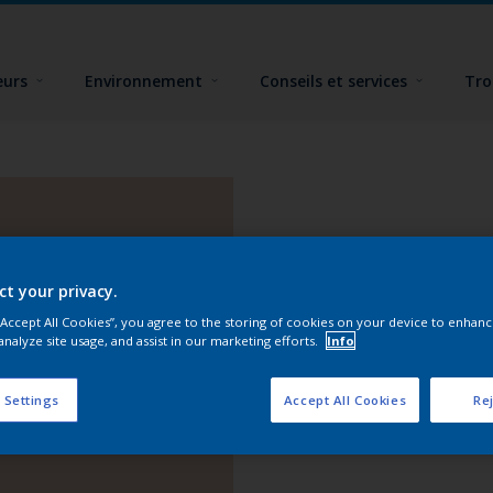
eurs
Environnement
Conseils et services
Tro
ct your privacy.
 “Accept All Cookies”, you agree to the storing of cookies on your device to enhanc
analyze site usage, and assist in our marketing efforts.
Info
 Settings
Accept All Cookies
Rej