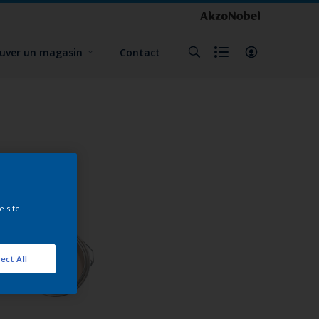
uver un magasin
Contact
e site
ect All