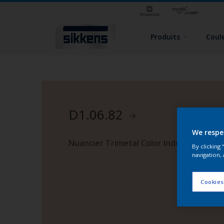
Produits
Coul
D1.06.82
We respe
Nuancier Trimetal Color Index 2
By clicking
navigation, 
Cookies