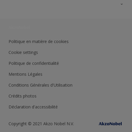
Ouvrir un magasin PASS
Trimetal
Sikkens Solutions
Polyfilla Pro
Wiki Peinture
Développement durable
Où jeter son pot de peinture ?
Politique en matière de cookies
Cookie settings
Politique de confidentialité
Mentions Légales
Conditions Générales d'Utilisation
Crédits photos
Déclaration d'accessibilité
Copyright © 2021 Akzo Nobel N.V.