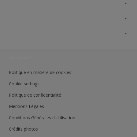
A propos de Sikkens
Contactez nous
Ouvrir un magasin PASS
Trimetal
Sikkens Solutions
Polyfilla Pro
Wiki Peinture
Développement durable
Où jeter son pot de peinture ?
Politique en matière de cookies
Cookie settings
Politique de confidentialité
Mentions Légales
Conditions Générales d'Utilisation
Crédits photos