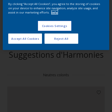
By clicking “Accept All Cookies”, you agree to the storing of cookies
on your device to enhance site navigation, analyze site usage, and
Trouver des produits dans cette couleur
assist in our marketing efforts.
Info
Allons-y
Cookies Settings
Accept All Cookies
Reject All
Suggestions d'Harmonies
Neutres colorés