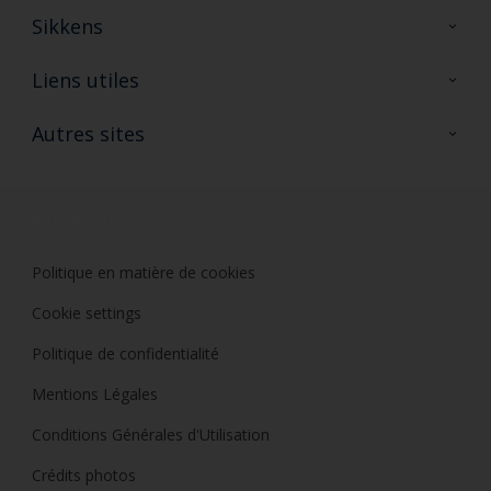
Sikkens
A propos de Sikkens
Liens utiles
Contactez nous
Ouvrir un magasin PASS
Autres sites
Trimetal
Sikkens Solutions
Polyfilla Pro
Wiki Peinture
Développement durable
Où jeter son pot de peinture ?
Politique en matière de cookies
Cookie settings
Politique de confidentialité
Mentions Légales
Conditions Générales d'Utilisation
Crédits photos