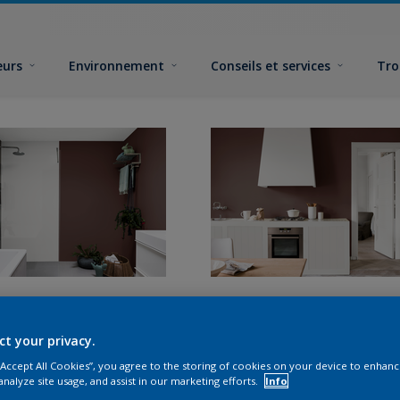
eurs
Environnement
Conseils et services
Tro
ct your privacy.
 “Accept All Cookies”, you agree to the storing of cookies on your device to enhanc
analyze site usage, and assist in our marketing efforts.
Info