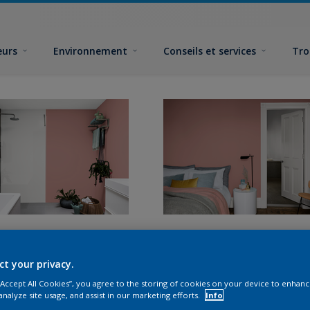
eurs
Environnement
Conseils et services
Tro
ct your privacy.
 “Accept All Cookies”, you agree to the storing of cookies on your device to enhanc
analyze site usage, and assist in our marketing efforts.
Info