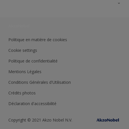
Ouvrir un magasin PASS
Trimetal
Sikkens Solutions
Polyfilla Pro
Wiki Peinture
Développement durable
Où jeter son pot de peinture ?
Politique en matière de cookies
Cookie settings
Politique de confidentialité
Mentions Légales
Conditions Générales d'Utilisation
Crédits photos
Déclaration d'accessibilité
Copyright © 2021 Akzo Nobel N.V.