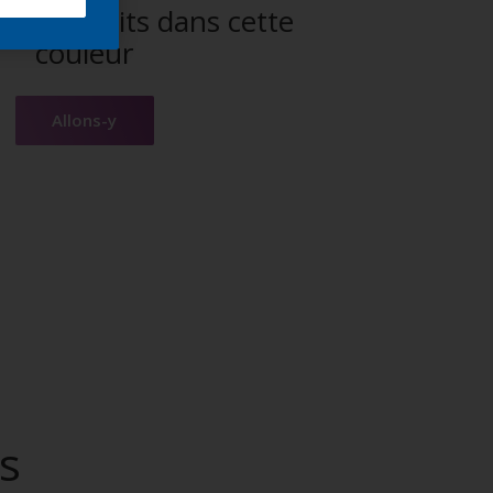
es produits dans cette
couleur
Allons-y
s