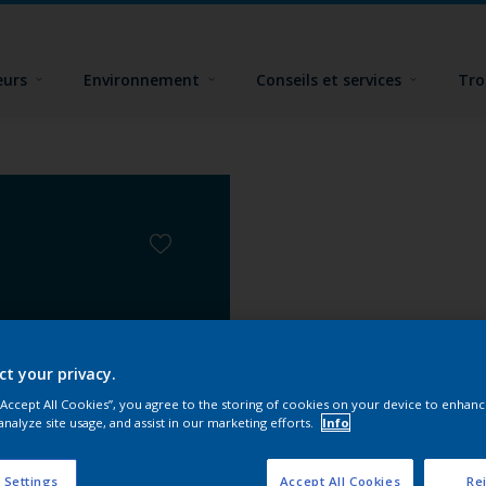
eurs
Environnement
Conseils et services
Tro
ct your privacy.
 “Accept All Cookies”, you agree to the storing of cookies on your device to enhanc
analyze site usage, and assist in our marketing efforts.
Info
 Settings
Accept All Cookies
Rej