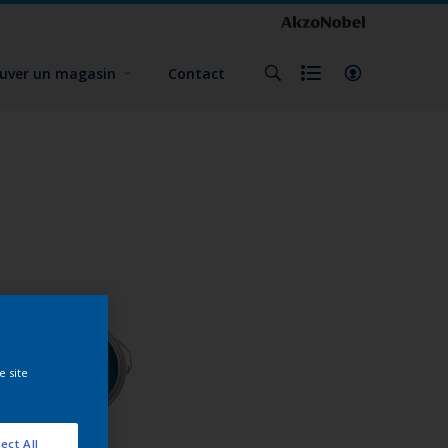
uver un magasin
Contact
e site
ect All