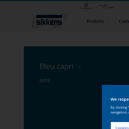
Produits
Coul
Bleu capri
5019
We respe
By clicking
navigation, 
Cookies