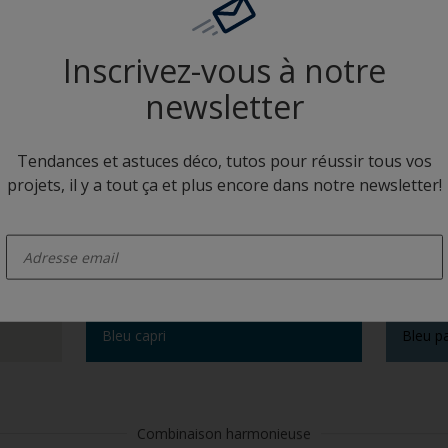
Inscrivez-vous à notre
Bleu capri
Gris fe
newsletter
Tendances et astuces déco, tutos pour réussir tous vos
Camaïeux
projets, il y a tout ça et plus encore dans notre newsletter!
enter-your-email
Bleu capri
Bleu p
Combinaison harmonieuse