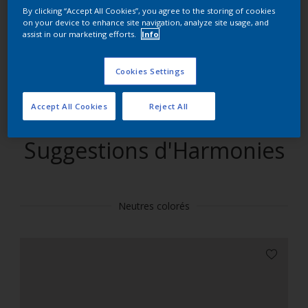
By clicking “Accept All Cookies”, you agree to the storing of cookies
on your device to enhance site navigation, analyze site usage, and
Trouver des produits dans cette couleur
assist in our marketing efforts.
Info
Allons-y
Cookies Settings
Accept All Cookies
Reject All
Suggestions d'Harmonies
Neutres colorés