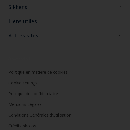
Sikkens
A propos de Sikkens
Liens utiles
Contactez nous
Ouvrir un magasin PASS
Autres sites
Trimetal
Sikkens Solutions
Polyfilla Pro
Wiki Peinture
Développement durable
Où jeter son pot de peinture ?
Politique en matière de cookies
Cookie settings
Politique de confidentialité
Mentions Légales
Conditions Générales d'Utilisation
Crédits photos