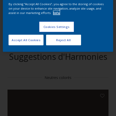
By clicking “Accept All Cookies”, you agree to the storing of cookies
on your device to enhance site navigation, analyze site usage, and
Trouver des produits dans cette couleur
assist in our marketing efforts.
Info
Allons-y
Cookies Settings
Accept All Cookies
Reject All
Suggestions d'Harmonies
Neutres colorés