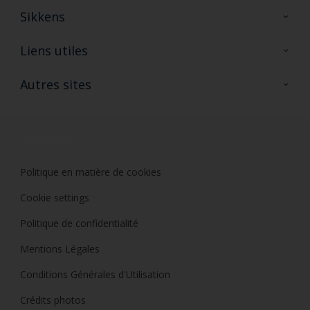
Sikkens
A propos de Sikkens
Liens utiles
Contactez nous
Ouvrir un magasin PASS
Autres sites
Trimetal
Sikkens Solutions
Polyfilla Pro
Wiki Peinture
Développement durable
Où jeter son pot de peinture ?
Politique en matière de cookies
Cookie settings
Politique de confidentialité
Mentions Légales
Conditions Générales d'Utilisation
Crédits photos